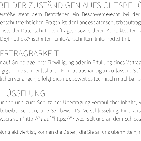
EI DER ZUSTÄNDIGEN AUFSICHTSBEH
Verstöße steht dem Betroffenen ein Beschwerderecht bei der
tenschutzrechtlichen Fragen ist der Landesdatenschutzbeauftra
e Liste der Datenschutzbeauftragten sowie deren Kontaktdate
DE/Infothek/Anschriften_Links/anschriften_links-node.html
.
ERTRAGBARKEIT
 auf Grundlage Ihrer Einwilligung oder in Erfüllung eines Vertrag
ngigen, maschinenlesbaren Format aushändigen zu lassen. Sofe
chen verlangen, erfolgt dies nur, soweit es technisch machbar is
CHLÜSSELUNG
gründen und zum Schutz der Übertragung vertraulicher Inhalte, 
nbetreiber senden, eine SSL-bzw. TLS- Verschlüsselung. Eine ver
wsers von "http://"? auf "https://"? wechselt und an dem Schloss
ung aktiviert ist, können die Daten, die Sie an uns übermitteln, 